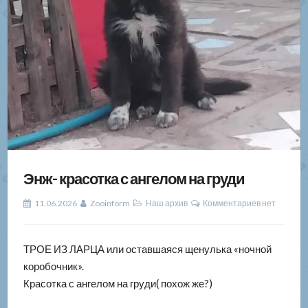
Энж- красотка с ангелом на груди
11.06.2026
Zooinform
Наш архив
Комментариев нет
ТРОЕ ИЗ ЛАРЦА или оставшаяся щенулька «ночной
коробочник».
Красотка с ангелом на груди( похож же?)