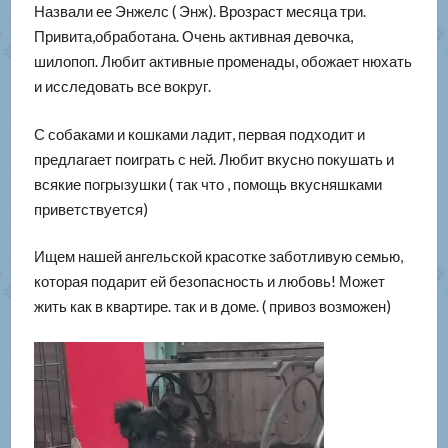
Назвали ее Энжелс ( Энж). Врозраст месяца три.
Привита,обработана. Очень активная девочка,
шилопоп. Любит активные променады, обожает нюхать
и исследовать все вокруг.
С собаками и кошками ладит, первая подходит и
предлагает поиграть с ней. Любит вкусно покушать и
всякие погрызушки ( так что , помощь вкусняшками
приветствуется)
Ищем нашей ангельской красотке заботливую семью,
которая подарит ей безопасность и любовь! Может
жить как в квартире. так и в доме. ( привоз возможен)