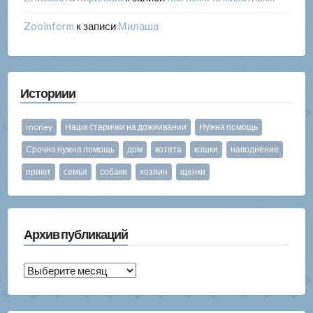
Zooinform
к записи
Милаша
Историии
money
Наши старички на дожиивании
Нужна помощь
Срочно нужна помощь
дом
котята
кошки
наводнение
приют
семья
собаки
хозяин
щенки
Архив публикаций
Архив
публикаций