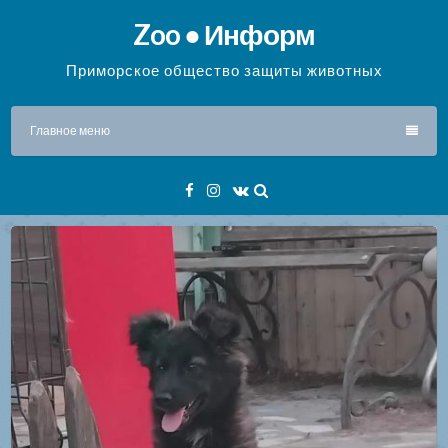
Перейти
Zoo ● Информ
к
содержимому
Приморское общество защиты животных
Главное меню
Facebook
Instagram
VK