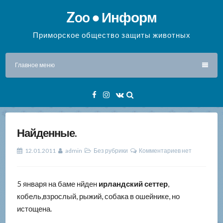
Перейти
Zoo ● Информ
к
содержимому
Приморское общество защиты животных
Главное меню
Facebook
Instagram
VK
Найденные.
12.01.2011
admin
Без рубрики
Комментариев нет
5 января на баме нйден
ирландский сеттер
,
кобель,взрослый, рыжий, собака в ошейнике, но
истощена.