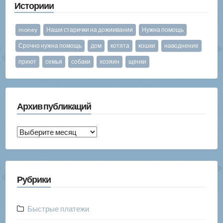
Историии
money
Наши старички на дожиивании
Нужна помощь
Срочно нужна помощь
дом
котята
кошки
наводнение
приют
семья
собаки
хозяин
щенки
Архив публикаций
Архив
публикаций
Рубрики
Быстрые платежи