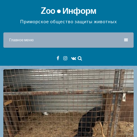
Перейти
Zoo ● Информ
к
содержимому
Приморское общество защиты животных
Главное меню
Facebook
Instagram
VK