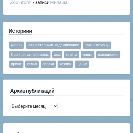
Zooinform
к записи
Милаша
Историии
money
Наши старички на дожиивании
Нужна помощь
Срочно нужна помощь
дом
котята
кошки
наводнение
приют
семья
собаки
хозяин
щенки
Архив публикаций
Архив
публикаций