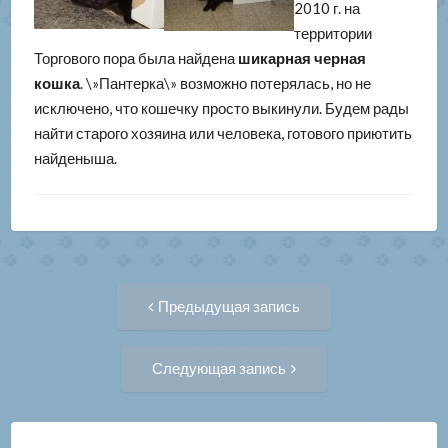
2010 г. на
территории
Торгового пора была найдена
шикарная черная
кошка
. \»Пантерка\» возможно потерялась, но не
исключено, что кошечку просто выкинули. Будем рады
найти старого хозяина или человека, готового приютить
найденыша.
Навигация
Предыдущая
Предыдущая запись
запись:
по
Следующая
Следующая запись
запись:
записям