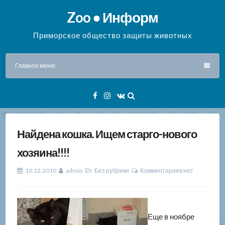
Перейти
Zoo ● Информ
к
содержимому
Приморское общество защиты животных
Главное меню
Facebook
Instagram
VK
Найдена кошка. Ищем старго-нового
хозяина!!!!
10.12.2010
admin
Без рубрики
Комментариев нет
Еще в ноябре