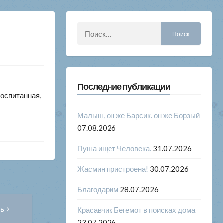
Найти:
Последние публикации
воспитанная,
Малыш, он же Барсик. он же Борзый
07.08.2026
Пуша ищет Человека.
31.07.2026
Жасмин пристроена!
30.07.2026
Благодарим
28.07.2026
Следующая
сь
Красавчик Бегемот в поисках дома
запись:
23.07.2026