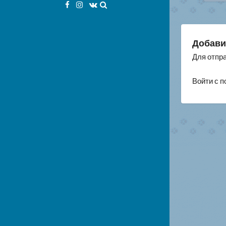
по
Facebook
Instagram
VK
за
Добави
Для отпр
Войти с 