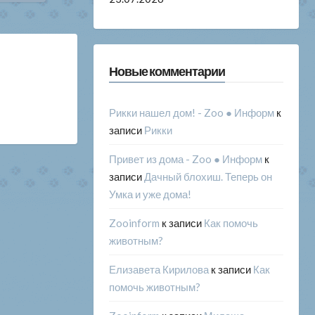
Новые комментарии
Рикки нашел дом! - Zoo ● Информ
к
записи
Рикки
Привет из дома - Zoo ● Информ
к
записи
Дачный блохиш. Теперь он
Умка и уже дома!
Zooinform
к записи
Как помочь
животным?
Елизавета Кирилова
к записи
Как
помочь животным?