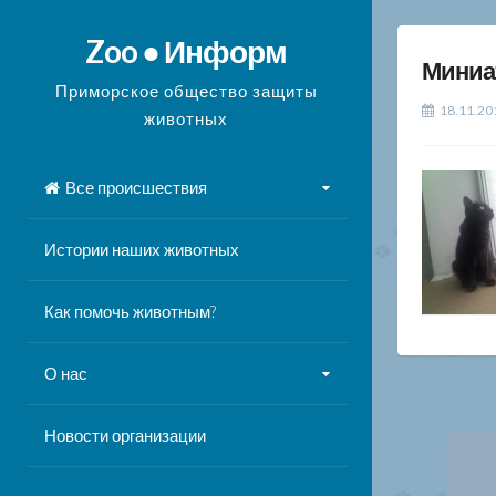
Перейти
к
Zoo ● Информ
Миниа
содержимому
Приморское общество защиты
18.11.20
животных
Все происшествия
Истории наших животных
Как помочь животным?
О нас
Новости организации
На