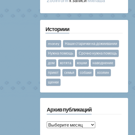
Zooinform
к записи
Милаша
Историии
money
Наши старички на дожиивании
Нужна помощь
Срочно нужна помощь
дом
котята
кошки
наводнение
приют
семья
собаки
хозяин
щенки
Архив публикаций
Архив
публикаций