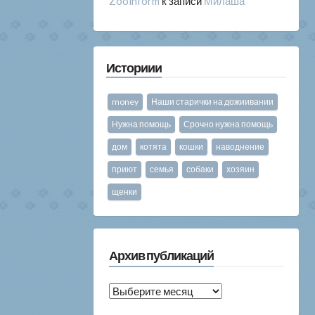
Zooinform
к записи
Милаша
Историии
money
Наши старички на дожиивании
Нужна помощь
Срочно нужна помощь
дом
котята
кошки
наводнение
приют
семья
собаки
хозяин
щенки
Архив публикаций
Архив
публикаций