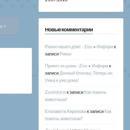
Следующая
сь
запись:
Новые комментарии
Рикки нашел дом! - Zoo ● Информ
к
записи
Рикки
Привет из дома - Zoo ● Информ
к
записи
Дачный блохиш. Теперь он
Умка и уже дома!
Zooinform
к записи
Как помочь
животным?
Елизавета Кирилова
к записи
Как
помочь животным?