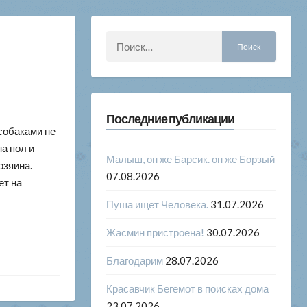
Найти:
Последние публикации
 собаками не
а пол и
Малыш, он же Барсик. он же Борзый
озяина.
07.08.2026
ет на
Пуша ищет Человека.
31.07.2026
Жасмин пристроена!
30.07.2026
Благодарим
28.07.2026
Красавчик Бегемот в поисках дома
23.07.2026