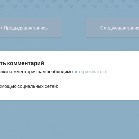
Предыдущая
вигация
Предыдущая запись
Следующая запи
запись:
писям
ть комментарий
авки комментария вам необходимо
авторизоваться
.
помощью социальных сетей: