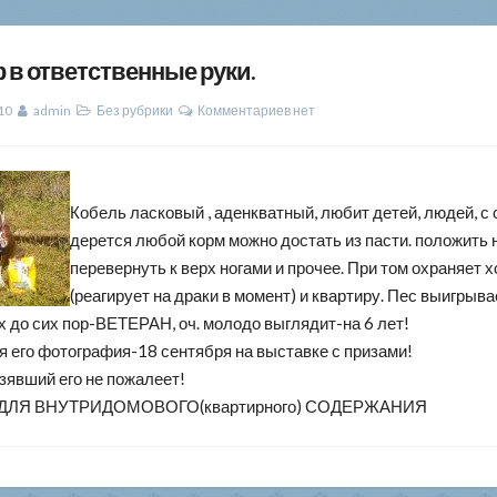
в ответственные руки.
10
admin
Без рубрики
Комментариев нет
Кобель ласковый , аденкватный, любит детей, людей, с
дерется любой корм можно достать из пасти. положить н
перевернуть к верх ногами и прочее. При том охраняет х
(реагирует на драки в момент) и квартиру. Пес выигрыва
 до сих пор-ВЕТЕРАН, оч. молодо выглядит-на 6 лет!
 его фотография-18 сентября на выставке с призами!
зявший его не пожалеет!
ДЛЯ ВНУТРИДОМОВОГО(квартирного) СОДЕРЖАНИЯ