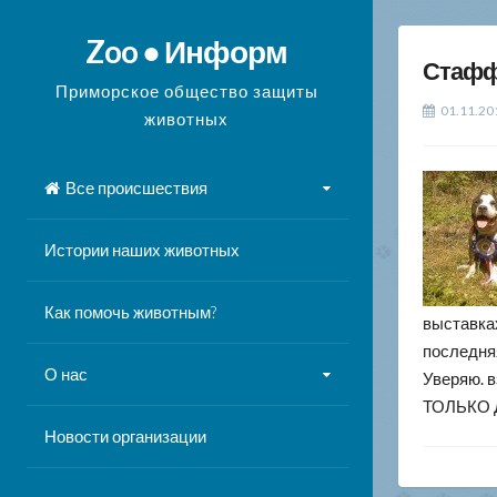
Перейти
к
Zoo ● Информ
Стафф 
содержимому
Приморское общество защиты
01.11.20
животных
Все происшествия
Истории наших животных
Как помочь животным?
выставках
последняя
О нас
Уверяю. в
ТОЛЬКО 
Новости организации