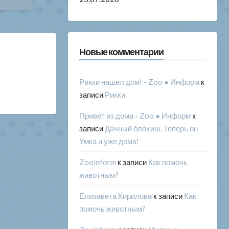
Новые комментарии
Рикки нашел дом! - Zoo ● Информ
к
записи
Рикки
Привет из дома - Zoo ● Информ
к
записи
Дачный блохиш. Теперь он
Умка и уже дома!
Zooinform
к записи
Как помочь
животным?
Елизавета Кирилова
к записи
Как
помочь животным?