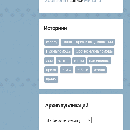
Zooinform
к записи
Милаша
Историии
money
Наши старички на дожиивании
Нужна помощь
Срочно нужна помощь
дом
котята
кошки
наводнение
приют
семья
собаки
хозяин
щенки
Архив публикаций
Архив
публикаций