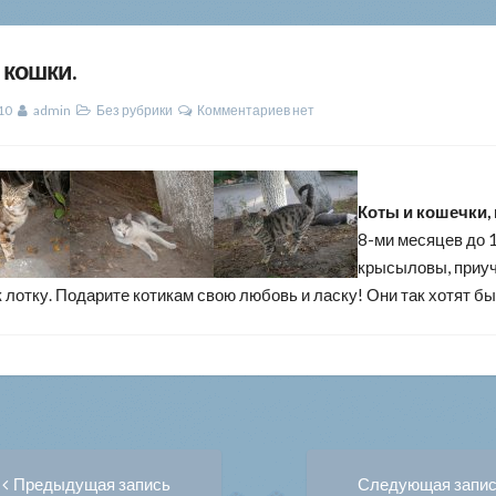
 кошки.
10
admin
Без рубрики
Комментариев нет
Коты и кошечки,
8-ми месяцев до 1
крысыловы, приуч
 к лотку. Подарите котикам свою любовь и ласку! Они так хотят 
Предыдущая
вигация
Предыдущая запись
Следующая запи
запись: