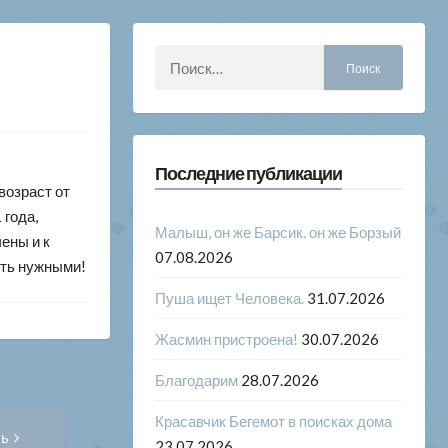
Найти:
Последние публикации
возраст от
 года,
Малыш, он же Барсик. он же Борзый
ены и к
07.08.2026
быть нужными!
Пуша ищет Человека.
31.07.2026
Жасмин пристроена!
30.07.2026
Благодарим
28.07.2026
Следующая
Красавчик Бегемот в поисках дома
сь
запись:
23.07.2026