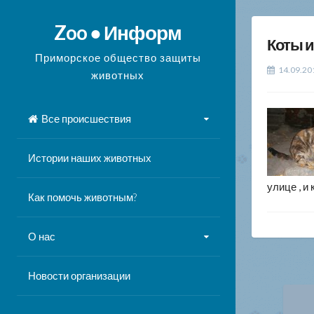
Перейти
к
Zoo ● Информ
Коты и
содержимому
Приморское общество защиты
14.09.20
животных
Все происшествия
Истории наших животных
улице , и
Как помочь животным?
О нас
Новости организации
На