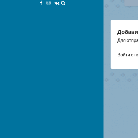
Facebook
Instagram
VK
по
за
Добави
Для отпр
Войти с 