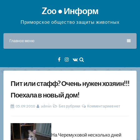
Перейти
Zoo ● Информ
к
содержимому
Приморское общество защиты животных
Главное меню
Facebook
Instagram
VK
Пит или стафф? Очень нужен хозяин!!!
Поехала в новый дом!
05.09.2010
admin
Без рубрики
Комментариев нет
На Черемуховой несколько дней