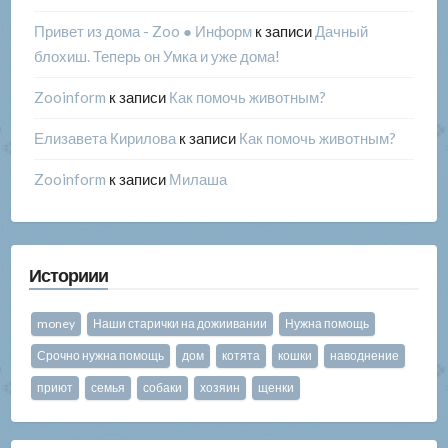
Привет из дома - Zoo ● Информ
к записи
Дачный
блохиш. Теперь он Умка и уже дома!
Zooinform
к записи
Как помочь животным?
Елизавета Кирилова
к записи
Как помочь животным?
Zooinform
к записи
Милаша
Историии
money
Наши старички на дожиивании
Нужна помощь
Срочно нужна помощь
дом
котята
кошки
наводнение
приют
семья
собаки
хозяин
щенки