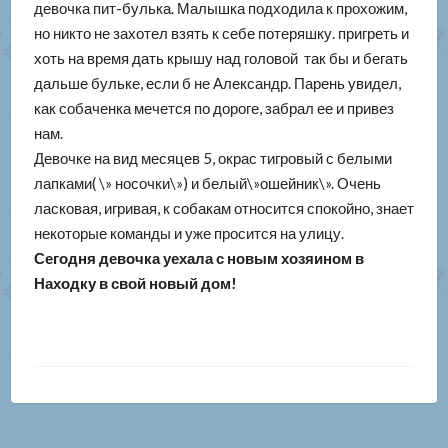
девочка пит-булька. Малышка подходила к прохожим,
но никто не захотел взять к себе потеряшку. пригреть и
хоть на время дать крышу над головой так бы и бегать
дальше бульке, если б не Александр. Парень увидел,
как собаченка мечется по дороге, забрал ее и привез
нам.
Девочке на вид месяцев 5, окрас тигровый с белыми
лапками( \» носочки\») и белый\»ошейник\». Очень
ласковая, игривая, к собакам относится спокойно, знает
некоторые команды и уже просится на улицу.
Сегодня девочка уехала с новым хозяином в
Находку в свой новый дом!