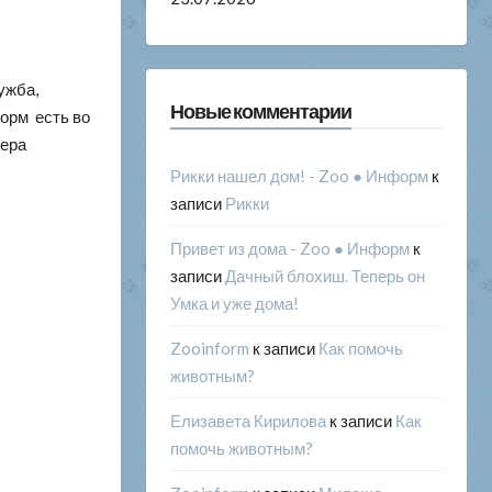
ужба,
Новые комментарии
орм есть во
чера
Рикки нашел дом! - Zoo ● Информ
к
записи
Рикки
Привет из дома - Zoo ● Информ
к
записи
Дачный блохиш. Теперь он
Умка и уже дома!
Zooinform
к записи
Как помочь
животным?
Елизавета Кирилова
к записи
Как
помочь животным?