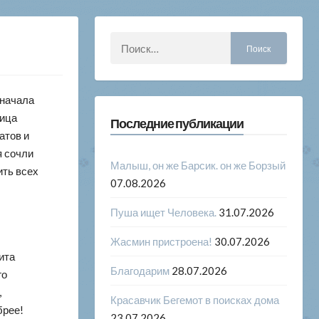
Найти:
 начала
лица
Последние публикации
атов и
я сочли
Малыш, он же Барсик. он же Борзый
ить всех
07.08.2026
Пуша ищет Человека.
31.07.2026
Жасмин пристроена!
30.07.2026
ита
Благодарим
28.07.2026
го
,
Красавчик Бегемот в поисках дома
брее!
23.07.2026