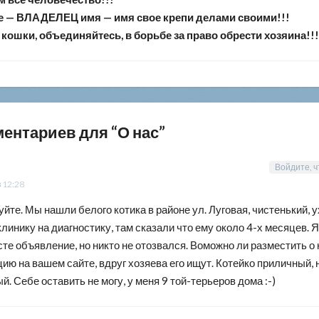
е — ВЛАДЕЛЕЦ имя — имя свое крепи делами своими!!!
 кошки, объединяйтесь, в борьбе за право обрести хозяина!!!
ментариев для “
О нас
”
Войдите, ч
в 12:28
йте. Мы нашли белого котика в районе ул. Луговая, чистенький, 
клинику на диагностику, там сказали что ему около 4-х месяцев. 
те объявление, но никто не отозвался. Воможно ли разместить о
ю на вашем сайте, вдруг хозяева его ищут. Котейко приличный, 
. Себе оставить не могу, у меня 9 той-терьеров дома :-)