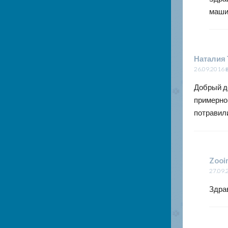
маши
Наталия 
26.09.2016 
Добрый де
примерно 
потравили
Zooi
27.09.
Здра