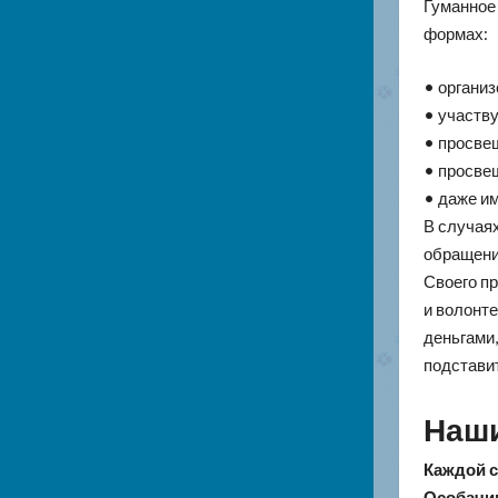
Гуманное
формах:
• органи
• участву
• просве
• просве
• даже и
В случая
обращени
Своего п
и волонте
деньгами,
подстави
Наши
Каждой с
Особачим