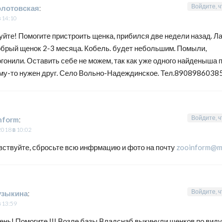
Войдите, ч
олотовская
:
в 14:10
йте! Помогите пристроить щенка, прибился две недели назад. Л
обрый щенок 2-3 месяца. Кобель. будет небольшим. Помыли,
гонили. Оставить себе не можем, так как уже одного найденыша 
му-то нужен друг. Село Вольно-Надеждинское. Тел.8908986038
Войдите, ч
nform
:
2018 в 10:02
вствуйте, сбросьте всю инфрмацию и фото на почту
zooinform@ma
Войдите, ч
узыкина
:
в 13:59
нь! Помогите !!! Возле базы Владснаб выкинули щенков по виду