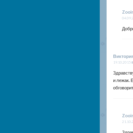
Zooi
04.09.
Добр
Виктория
19.10.2015 
Здравству
и лежак. 
обговорит
Zooi
21.10.
Здра