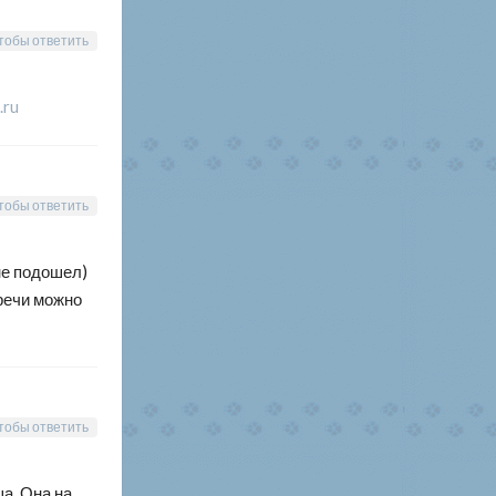
тобы ответить
.ru
тобы ответить
не подошел)
тречи можно
тобы ответить
а. Она на