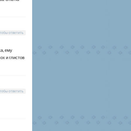
тобы ответить
а, ему
ох и глистов
тобы ответить