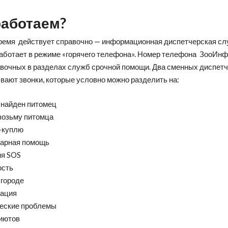
работаем?
время действует справочно — информационная диспетчерская сл
работает в режиме «горячего телефона». Номер телефона ЗооИнф
авочных в разделах служб срочной помощи. Два сменных диспет
вают звонки, которые условно можно разделить на:
найден питомец
озьму питомца
-куплю
арная помощь
я SOS
ость
 городе
ация
еские проблемы
иютов