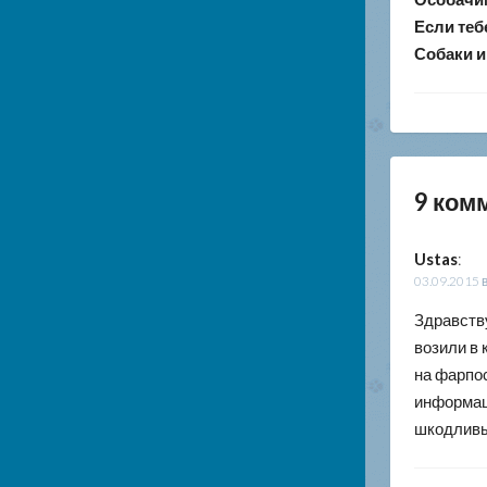
Если теб
Собаки и
9 ком
Ustas
:
03.09.2015 
Здравству
возили в 
на фарпос
информаци
шкодливый