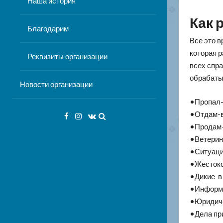
Наша история
Как 
Благодарим
Все это 
которая 
Реквизиты организации
всех спр
обрабаты
Новости организации
•Пропал-
•Отдам-в
Facebook
Instagram
VK
•Продам
•Ветерин
•Ситуаци
•Жесток
•Дикие в
•Информ
•Юридич
•Дела пр