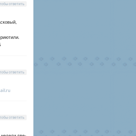
тобы ответить
асковый,
приютили.
5
тобы ответить
il.ru
тобы ответить
 недели две-