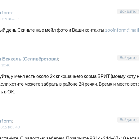
Войдите, ч
nform
:
2015 в 04:11
ый день.Скиньте на е мейл фото и Ваши контакты
zooinform@mail
Войдите, ч
 Беккель (Селивёрстова)
:
в 10:40
йте, у меня есть около 2х кг кошачьего корма БРИТ (моему коту 
Если хотите можете забрать в районе 2й речки. Время и место вс
ь в ОК.
Войдите, ч
nform
:
2015 в 03:43
вствуйте. С радостью заберем. Позвоните 8914-344-67-10 наташ