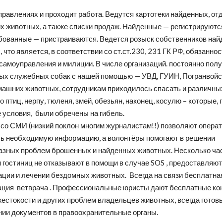
правлениях и проходит работа. Ведутся картотеки найденных, от
 животных, а также списки продаж. Найденные — регистрируются
бованные — пристраиваются. Ведется розыск собственников на
 что является, в соответствии со ст.ст.230, 231 ГК РФ, обязанно
 самоуправления и милиции. В числе организаций. постоянно по
ых служебных собак с нашей помощью — УВД, ГУИН, Погранвойс
машних животных, сотрудникам приходилось спасать и различны
 птиц, нерпу, тюленя, змей, обезьян, наконец, косулю – которые, 
 условия, были обречены на гибель.
 со СМИ (низкий поклон многим журналистам!!) позволяют опера
ь необходимую информацию, а волонтёры помогают в решении
азных проблем брошенных и найденных животных. Несколько ча
 гостиниц не отказывают в помощи в случае SOS , предоставляют
ации и лечении бездомных животных. Всегда на связи бесплатна
ация ветврача . Профессиональные юристы дают бесплатные ко
естокости и других проблем владельцев животных, всегда готов
ии документов в правоохранительные органы.