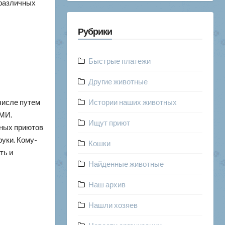
 различных
Рубрики
Быстрые платежи
Другие животные
числе путем
Истории наших животных
СМИ.
Ищут приют
тных приютов
руки. Кому-
Кошки
ть и
Найденные животные
Наш архив
Нашли хозяев