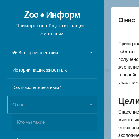
Перейти
к
Zoo ● Информ
О нас
содержимому
Приморское общество защиты
животных
Приморск
работать 
Все происшествия
получено 
журналис
Истории наших животных
главнейш
участнико
Как помочь животным?
Цели
О нас
Спасение
животных 
Кто мы такие
отношени
экологич