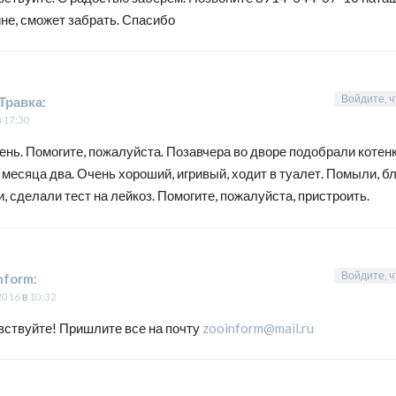
не, сможет забрать. Спасибо
Войдите, ч
Травка
:
в 17:30
нь. Помогите, пожалуйста. Позавчера во дворе подобрали котенк
месяца два. Очень хороший, игривый, ходит в туалет. Помыли, бл
, сделали тест на лейкоз. Помогите, пожалуйста, пристроить.
Войдите, ч
nform
:
2016 в 10:32
вствуйте! Пришлите все на почту
zooinform@mail.ru