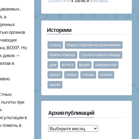
Zooinform
к записи
Милаша
даваемых,
, а
йденных
Историии
стью органов
лучающих
money
Наши старички на дожиивании
ка, ВОХР. Но
х диких —
Нужна помощь
Срочно нужна помощь
попав в
дом
котята
кошки
наводнение
приют
семья
собаки
хозяин
тивно
щенки
стных
 льготы при
я
Архив публикаций
нсультации в
ы помочь в
Архив
публикаций