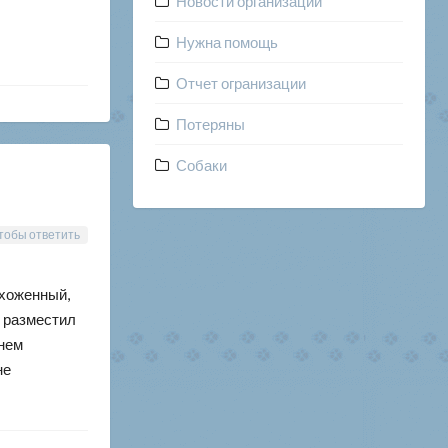
Новости организации
Нужна помощь
Отчет огранизации
Потеряны
Собаки
тобы ответить
ухоженный,
Я разместил
 нем
не