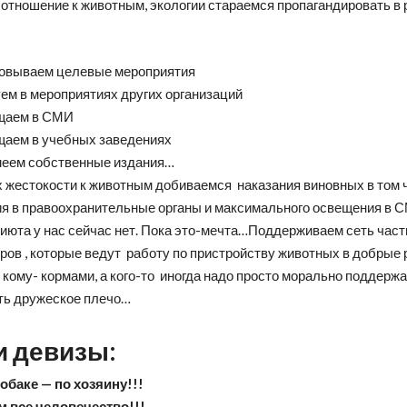
 отношение к животным, экологии стараемся пропагандировать в
зовываем целевые мероприятия
ем в мероприятиях других организаций
щаем в СМИ
щаем в учебных заведениях
меем собственные издания…
х жестокости к животным добиваемся наказания виновных в том 
я в правоохранительные органы и максимального освещения в 
риюта у нас сейчас нет. Пока это-мечта…Поддерживаем сеть час
ров , которые ведут работу по пристройству животных в добрые 
 кому- кормами, а кого-то иногда надо просто морально поддержа
ть дружеское плечо…
 девизы:
обаке — по хозяину!!!
 все человечество!!!