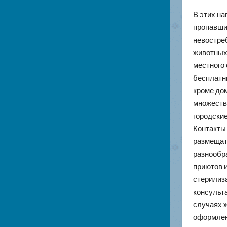
В этих на
пропавших
невостре
животных,
местного
бесплатн
кроме до
множество
городские
Контакты
размещат
разнообр
приютов и
стерилиз
консульт
случаях ж
оформлен